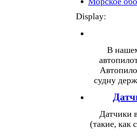
Морское об
Display:
В нашем
автопилот
Автопило
судну держ
Датч
Датчики 
(такие, как