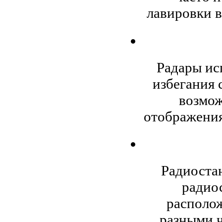
лавировки в
Радары ис
избегания 
возмож
отображения
Радиоста
радиос
располож
разными ч