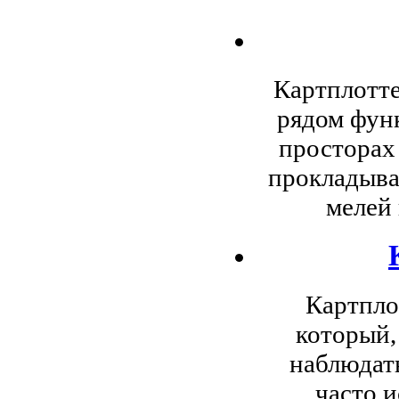
Картплотте
рядом фун
просторах
прокладыва
мелей 
Картпло
который,
наблюдать
часто 