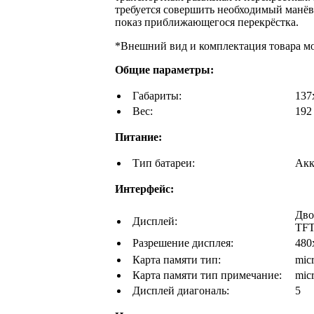
требуется совершить необходимый манёв
показ приближающегося перекрёстка.
*Внешний вид и комплектация товара м
Общие параметры:
Габариты:
137
Вес:
192 
Питание:
Тип батареи:
Акк
Интерфейс:
Дво
Дисплей:
TFT
Разрешение дисплея:
480
Карта памяти тип:
mic
Карта памяти тип примечание:
mic
Дисплей диагональ:
5