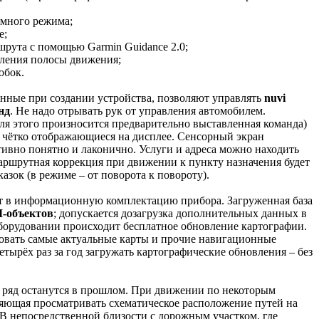
омного режима;
e;
ршрута с помощью Garmin Guidance 2.0;
еления полосы движения;
робок.
нные при создании устройства, позволяют управлять
nuvi
нд
. Не надо отрывать рук от управления автомобилем.
ля этого произносится предварительно выставленная команда)
 чётко отображающиеся на дисплее. Сенсорный экран
тивно понятно и лаконично. Услуги и адреса можно находить
аршрутная коррекция при движении к пункту назначения будет
зок (в режиме – от поворота к повороту).
т в информационную комплектацию прибора. Загруженная база
I-объектов
; допускается дозагрузка дополнительных данных в
борудовании происходит бесплатное обновление картографии.
зовать самые актуальные карты и прочие навигационные
етырёх раз за год загружать картографические обновления – без
 ряд останутся в прошлом. При движении по некоторым
яющая просматривать схематическое расположение путей на
 В непосредственной близости с дорожным участком, где