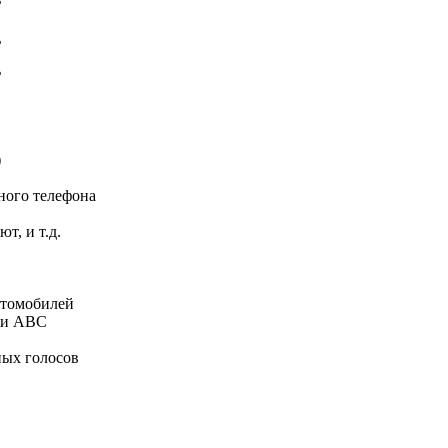
ь
ь
)
ьного телефона
т, и т.д.
втомобилей
ли ABC
ных голосов