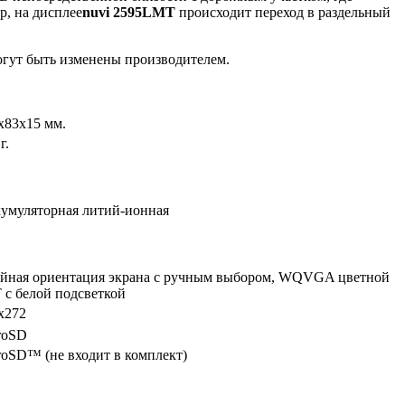
р, на дисплее
nuvi 2595LMT
происходит переход в раздельный
огут быть изменены производителем.
x83x15 мм.
г.
умуляторная литий-ионная
йная ориентация экрана с ручным выбором, WQVGA цветной
 с белой подсветкой
х272
roSD
roSD™ (не входит в комплект)