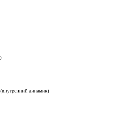
ь
ь
ь
ь
ь
0
ь
ь
ь(внутренний динамик)
ь
ь
ь
ь
ь