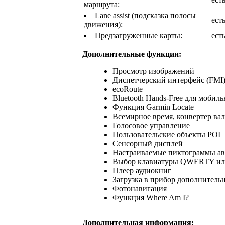
маршрута:
Lane assist (подсказка полосы
ест
движения):
Предзагруженные карты:
ест
Дополнительные функции:
Просмотр изображений
Диспетчерский интерфейс (FMI
ecoRoute
Bluetooth Hands-Free для мобил
Функция Garmin Locate
Всемирное время, конвертер валю
Голосовое управление
Пользовательские объекты POI
Сенсорный дисплей
Настраиваемые пиктограммы а
Выбор клавиатуры QWERTY и
Плеер аудиокниг
Загрузка в прибор дополнитель
Фотонавигация
Функция Where Am I?
Дополнительная информация: