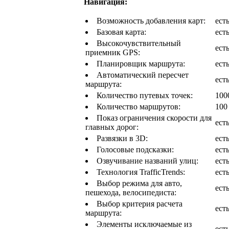
Навигация:
Возможность добавления карт:
ест
Базовая карта:
ест
Высокочувствительный
ест
приемник GPS:
Планировщик маршрута:
ест
Автоматический пересчет
ест
маршрута:
Количество путевых точек:
100
Количество маршрутов:
100
Показ ограничения скорости для
ест
главных дорог:
Развязки в 3D:
ест
Голосовые подсказки:
ест
Озвучивание названий улиц:
ест
Технология TrafficTrends:
ест
Выбор режима для авто,
ест
пешехода, велосипедиста:
Выбор критерия расчета
ест
маршрута:
Элементы исключаемые из
ест