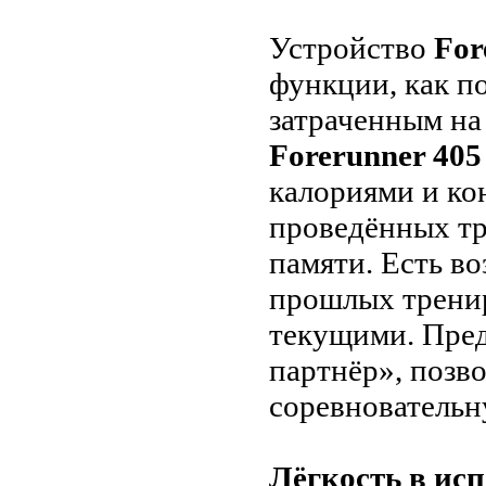
Устройство
For
функции, как п
затраченным на
Forerunner 405
калориями и ко
проведённых тр
памяти. Есть в
прошлых тренир
текущими. Пре
партнёр», позв
соревнователь
Лёгкость в ис