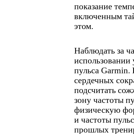
показание темп
включенным тай
этом.
Наблюдать за ч
использовании 
пульса Garmin.
сердечных сокр
подсчитать сож
зону частоты п
физическую фор
и частоты пуль
прошлых тренир