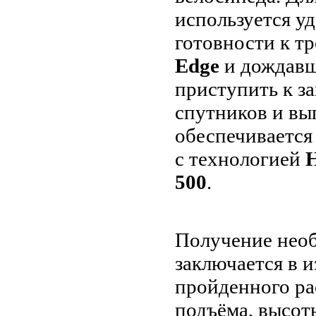
используется у
готовности к т
Edge
и дождавш
приступить к з
спутников и вы
обеспечиваетс
с технологией
500
.
Получение нео
заключается в 
пройденного ра
подъёма, высоты