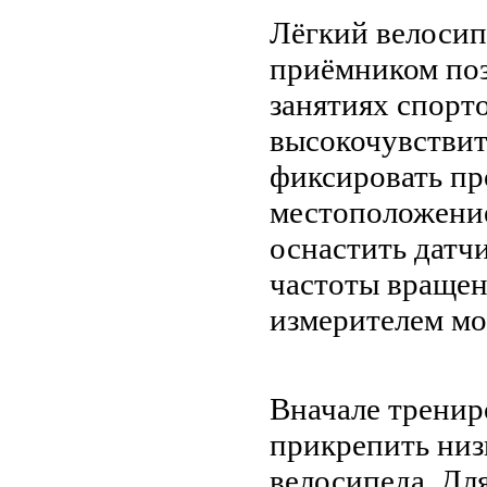
Лёгкий велоси
приёмником поз
занятиях спорт
высокочувстви
фиксировать пр
местоположение
оснастить датчи
частоты вращен
измерителем м
Вначале трени
прикрепить ни
велосипеда. Дл