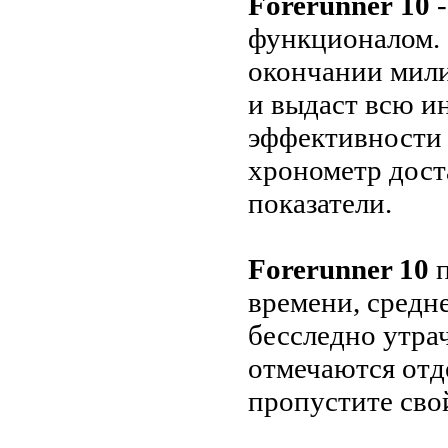
Forerunner
10
-
функционалом. 
окончании мили
и выдаст всю и
эффективности 
хронометр дост
показатели.
Forerunner 10
п
времени, средн
бесследно утра
отмечаются отд
пропустите сво