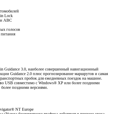
втомобилей
in Lock
ли ABC
ных голосов
м питания
min Guidance 3.0, наиболее совершенный навигационный
нкции Guidance 2.0 плюс прогнозирование маршрутов и самая
 транспортных пробок для ежедневных поездок на машине.
во USB совместимо с Windows® ХР или более поздними
 более поздними версиями.
vigator® NT Europe
а (Услуга безлимитного трафика действует в течение срока