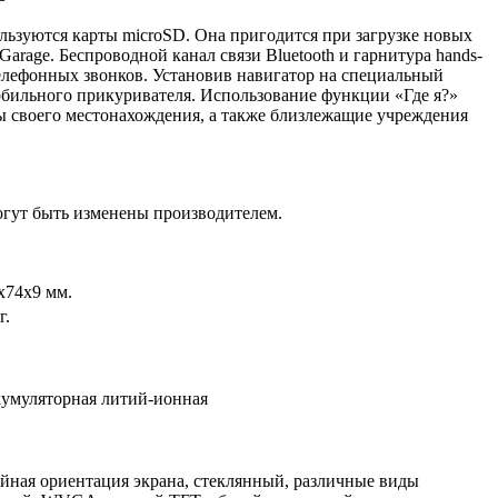
льзуются карты microSD. Она пригодится при загрузке новых
n Garage. Беспроводной канал связи Bluetooth и гарнитура hands-
телефонных звонков. Установив навигатор на специальный
мобильного прикуривателя. Использование функции «Где я?»
ы своего местонахождения, а также близлежащие учреждения
огут быть изменены производителем.
x74x9 мм.
г.
умуляторная литий-ионная
йная ориентация экрана, стеклянный, различные виды