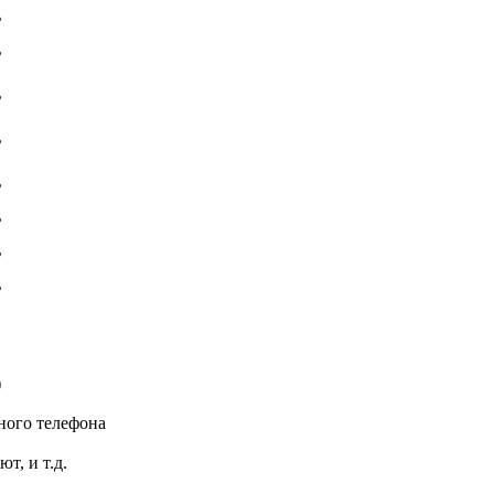
ь
ь
ь
ь
ь
ь
ь
ь
)
ьного телефона
т, и т.д.