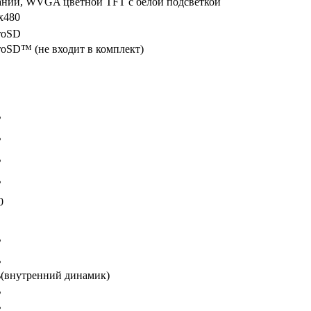
аний, WVGA цветной TFT с белой подсветкой
х480
roSD
roSD™ (не входит в комплект)
ь
ь
ь
ь
0
ь
ь
ь(внутренний динамик)
ь
ь