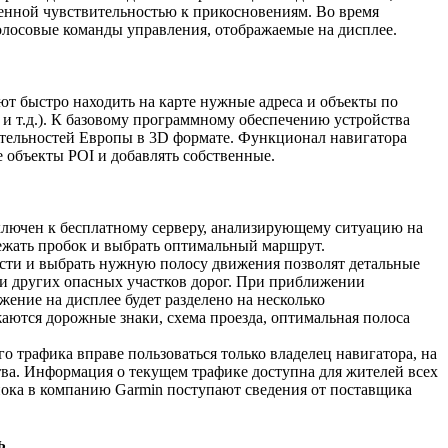
енной чувствительностью к прикосновениям. Во время
олосовые команды управления, отображаемые на дисплее.
ют быстро находить на карте нужные адреса и объекты по
и т.д.). К базовому программному обеспечению устройства
ательностей Европы в 3D формате. Функционал навигатора
 объекты POI и добавлять собственные.
лючен к бесплатному серверу, анализирующему ситуацию на
бежать пробок и выбрать оптимальный маршрут.
сти и выбрать нужную полосу движения позволят детальные
 и других опасных участков дорог. При приближении
ение на дисплее будет разделено на несколько
аются дорожные знаки, схема проезда, оптимальная полоса
о трафика вправе пользоваться только владелец навигатора, на
тва. Информация о текущем трафике доступна для жителей всех
 пока в компанию Garmin поступают сведения от поставщика
ь