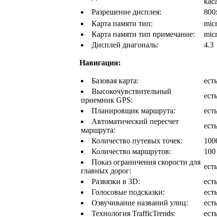
кас
Разрешение дисплея:
800
Карта памяти тип:
mic
Карта памяти тип примечание:
mic
Дисплей диагональ:
4.3
Навигация:
Базовая карта:
ест
Высокочувствительный
ест
приемник GPS:
Планировщик маршрута:
ест
Автоматический пересчет
ест
маршрута:
Количество путевых точек:
100
Количество маршрутов:
100
Показ ограничения скорости для
ест
главных дорог:
Развязки в 3D:
ест
Голосовые подсказки:
ест
Озвучивание названий улиц:
ест
Технология TrafficTrends:
ест