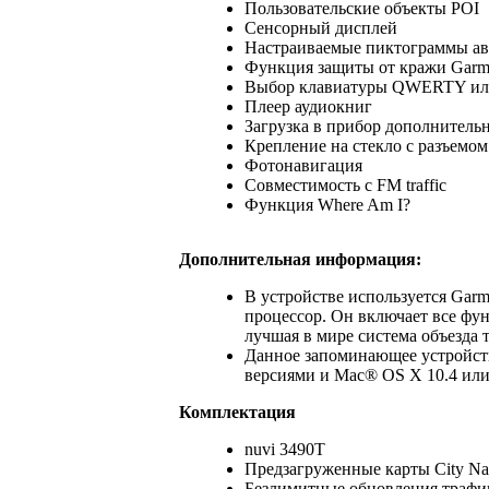
Пользовательские объекты POI
Сенсорный дисплей
Настраиваемые пиктограммы а
Функция защиты от кражи Garm
Выбор клавиатуры QWERTY и
Плеер аудиокниг
Загрузка в прибор дополнитель
Крепление на стекло с разъемо
Фотонавигация
Совместимость с FM traffic
Функция Where Am I?
Дополнительная информация:
В устройстве используется Gar
процессор. Он включает все фу
лучшая в мире система объезда
Данное запоминающее устройст
версиями и Mac® OS X 10.4 или
Комплектация
nuvi 3490T
Предзагруженные карты City Na
Безлимитные обновления трафик