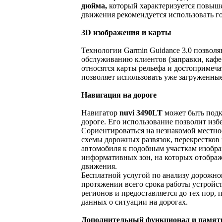
дюйма,
который характеризуется повыш
движения рекомендуется использовать г
3D изображения и карты
Технологии Garmin Guidance 3.0 позволя
обслуживанию клиентов (заправки, кафе 
относятся карты рельефа и достопримеч
позволяет использовать уже загруженные
Навигация на дороге
Навигатор
nuvi 3490LT
может быть подк
дороге. Его использование позволит из
Сориентироваться на незнакомой местно
схемы дорожных развязок, перекрестков
автомобиля к подобным участкам изображ
информативных зон, на которых отображ
движения.
Бесплатной услугой по анализу дорожног
протяжении всего срока работы устройс
регионов и предоставляется до тех пор,
данных о ситуации на дорогах.
Дополнительный функционал и памят