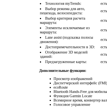
Технология myTrends:
ест
Выбор режима для авто,
ест
пешехода, велосипедиста:
Выбор критерия расчета
ест
маршрута:
Элементы исключаемые из
ест
маршрута:
Lane assist (подсказка полосы
ест
движения):
Достопримечательности в 3D:
ест
Отображение 3D моделей
ест
зданий:
Предзагруженные карты:
ест
Дополнительные функции:
Просмотр изображений
Диспетчерский интерфейс (FMI
ecoRoute
Bluetooth Hands-Free для мобил
Функция Garmin Locate
Всемирное время, конвертер валю
Голосовое управление