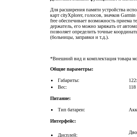
Для расширения памяти устройства испо
карт cityXplorer, голосов, значков Garmi
free обеспечивает возможность приема 
держатель, его можно заряжать от авто
позволяет определить точные координат
(больницы, заправки и т.д.).
*Внешний вид и комплектация товара м
Общие параметры:
Габариты:
122
Вес:
118 
Питание:
Тип батареи:
Акк
Интерфейс:
Дво
Дисплей: