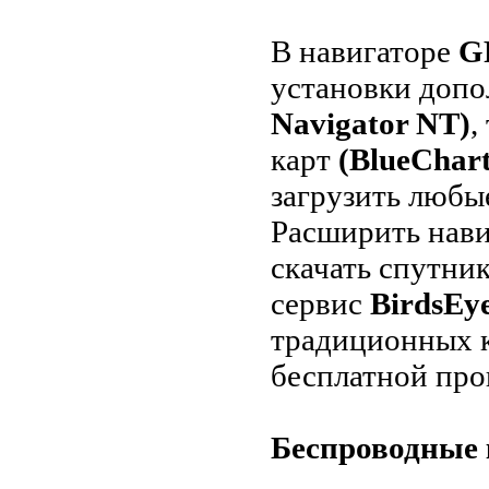
В навигаторе
G
установки доп
Navigator NT)
,
карт
(BlueChart
загрузить любы
Расширить нави
скачать спутни
сервис
BirdsEy
традиционных к
бесплатной пр
Беспроводные 